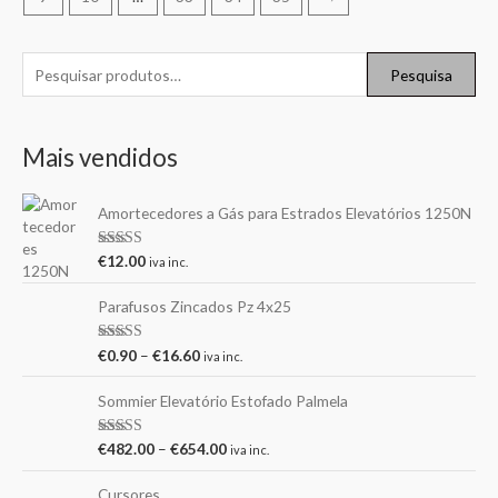
Pesquisa
Mais vendidos
Amortecedores a Gás para Estrados Elevatórios 1250N
Avaliação
€
12.00
iva inc.
5.00
de 5
Parafusos Zincados Pz 4x25
Avaliação
€
0.90
–
€
16.60
iva inc.
5.00
de 5
Sommier Elevatório Estofado Palmela
Avaliação
€
482.00
–
€
654.00
iva inc.
5.00
de 5
Cursores