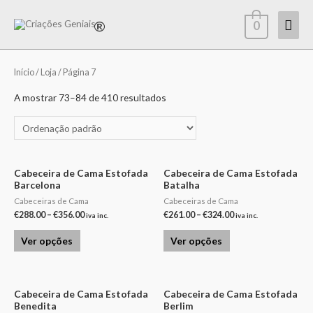
0
Início
/
Loja
/ Página 7
A mostrar 73–84 de 410 resultados
Cabeceira de Cama Estofada
Cabeceira de Cama Estofada
Barcelona
Batalha
Cabeceiras de Cama
Cabeceiras de Cama
€
288.00
–
€
356.00
€
261.00
–
€
324.00
iva inc.
iva inc.
Ver opções
Ver opções
Cabeceira de Cama Estofada
Cabeceira de Cama Estofada
Benedita
Berlim