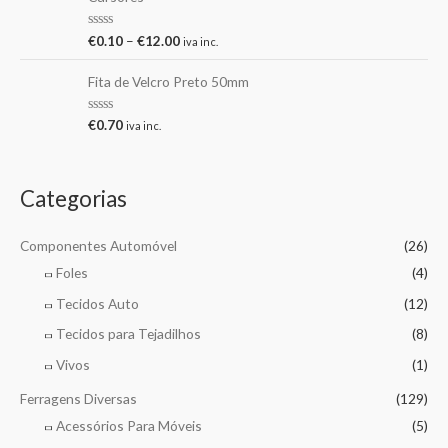
A
€
0.10
–
€
12.00
iva inc.
v
a
l
Fita de Velcro Preto 50mm
i
a
ç
A
€
0.70
iva inc.
ã
v
o
a
0
l
d
i
e
a
Categorias
5
ç
ã
o
0
Componentes Automóvel
(26)
d
e
Foles
(4)
5
Tecidos Auto
(12)
Tecidos para Tejadilhos
(8)
Vivos
(1)
Ferragens Diversas
(129)
Acessórios Para Móveis
(5)