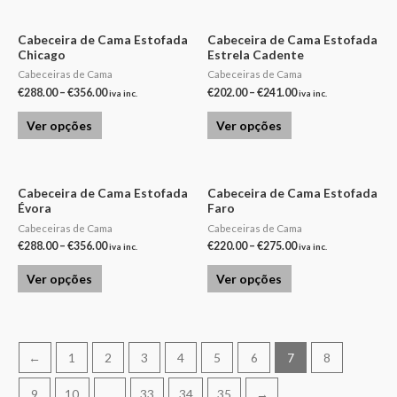
Cabeceira de Cama Estofada
Cabeceira de Cama Estofada
Chicago
Estrela Cadente
Cabeceiras de Cama
Cabeceiras de Cama
€
288.00
–
€
356.00
€
202.00
–
€
241.00
iva inc.
iva inc.
Ver opções
Ver opções
Cabeceira de Cama Estofada
Cabeceira de Cama Estofada
Évora
Faro
Cabeceiras de Cama
Cabeceiras de Cama
€
288.00
–
€
356.00
€
220.00
–
€
275.00
iva inc.
iva inc.
Ver opções
Ver opções
←
1
2
3
4
5
6
7
8
9
10
…
33
34
35
→