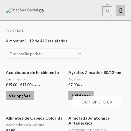
0
Início
/ Loja
A mostrar 1–12 de 410 resultados
Acolchoado de Enchimento
Agrafos Zincados 80/12mm
Enchimento
Agrafos
€
15.00
–
€
17.00
€
7.00
iva inc.
iva inc.
Ver opções
Adicionar
OUT OF STOCK
Alfinetes de Cabeça Colorida
Almofada Anatómica
Antialérgica
Acessórios Para Costura
Almofadas de Descanso
€
1.90
iva inc.