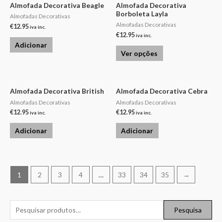
Almofada Decorativa Beagle
Almofada Decorativa
Borboleta Layla
Almofadas Decorativas
Almofadas Decorativas
€
12.95
iva inc.
€
12.95
iva inc.
Adicionar
Ver opções
Almofada Decorativa British
Almofada Decorativa Cebra
Almofadas Decorativas
Almofadas Decorativas
€
12.95
€
12.95
iva inc.
iva inc.
Adicionar
Adicionar
1
2
3
4
…
33
34
35
→
Pesquisa