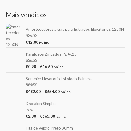
Mais vendidos
Amortecedores a Gás para Estrados Elevatórios 1250N
Avaliação
€
12.00
iva inc.
5.00
de 5
Parafusos Zincados Pz 4x25
Avaliação
€
0.90
–
€
16.60
iva inc.
5.00
de 5
Sommier Elevatório Estofado Palmela
Avaliação
€
482.00
–
€
654.00
iva inc.
5.00
de 5
Dracalon Simples
A
€
2.80
–
€
165.00
iva inc.
v
a
l
Fita de Velcro Preto 30mm
i