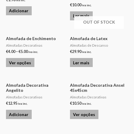
€
10.00
iva inc.
Adicionar
Ler mais
OUT OF STOCK
Almofada de Enchimento
Almofada de Latex
Almofadas Decorativas
Almofadas de Descanso
€
4.00
–
€
5.00
€
29.90
iva inc.
iva inc.
Ver opções
Ler mais
Almofada Decorativa
Almofada Decorativa Ansel
Angelito
45x45cm
Almofadas Decorativas
Almofadas Decorativas
€
12.95
€
10.50
iva inc.
iva inc.
Adicionar
Ver opções